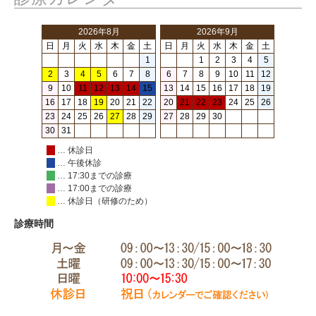
2026年8月
2026年9月
日
月
火
水
木
金
土
日
月
火
水
木
金
土
1
1
2
3
4
5
2
3
4
5
6
7
8
6
7
8
9
10
11
12
9
10
11
12
13
14
15
13
14
15
16
17
18
19
16
17
18
19
20
21
22
20
21
22
23
24
25
26
23
24
25
26
27
28
29
27
28
29
30
30
31
… 休診日
… 午後休診
… 17:30までの診療
… 17:00までの診療
… 休診日（研修のため）
診療時間