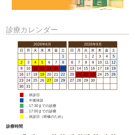
診療カレンダー
2026年8月
2026年9月
日
月
火
水
木
金
土
日
月
火
水
木
金
土
1
1
2
3
4
5
2
3
4
5
6
7
8
6
7
8
9
10
11
12
9
10
11
12
13
14
15
13
14
15
16
17
18
19
16
17
18
19
20
21
22
20
21
22
23
24
25
26
23
24
25
26
27
28
29
27
28
29
30
30
31
… 休診日
… 午後休診
… 17:30までの診療
… 17:00までの診療
… 休診日（研修のため）
診療時間