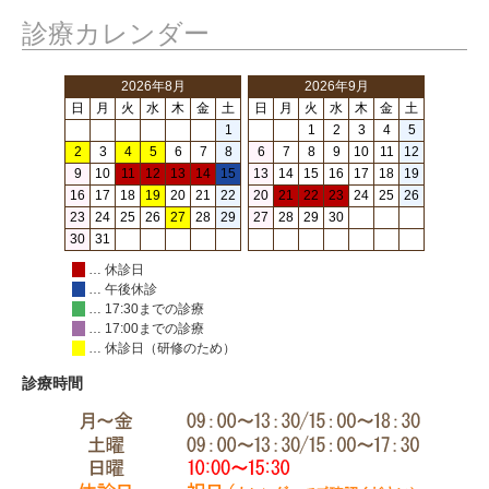
診療カレンダー
2026年8月
2026年9月
日
月
火
水
木
金
土
日
月
火
水
木
金
土
1
1
2
3
4
5
2
3
4
5
6
7
8
6
7
8
9
10
11
12
9
10
11
12
13
14
15
13
14
15
16
17
18
19
16
17
18
19
20
21
22
20
21
22
23
24
25
26
23
24
25
26
27
28
29
27
28
29
30
30
31
… 休診日
… 午後休診
… 17:30までの診療
… 17:00までの診療
… 休診日（研修のため）
診療時間