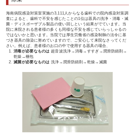
海南病院感染対策室実施の3,111人からなる歯科での院内感染対策調
査によると、歯科で不安を感じたことの1位は器具の洗浄・消毒・滅
菌・ディスポーザブル製品の使い回しという結果がでています。当
院に来院される患者様の多くも同様な不安を感じていらっしゃるの
ではないかと思います。当院では厚生労働省の感染制御の法令に基
づき器具の除染に努めていますので、ご安心して来院なさってくだ
さい。例えば、患者様のお口の中で使用する器具の場合、
消毒が必要なものは
超音波洗浄→消毒→すすぎ→潤滑防錆剤→
乾燥→梱包
滅菌が必要なものは
洗浄→潤滑防錆剤→乾燥→滅菌