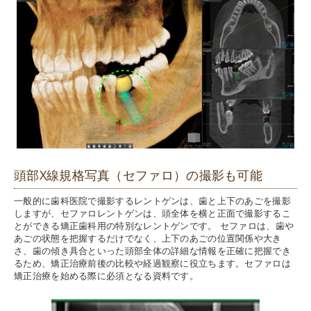
頭部X線規格写真（セファロ）の撮影も可能
一般的に歯科医院で撮影するレントゲンは、歯と上下のあごを撮影
しますが、セファロレントゲンは、頭全体を横と正面で撮影するこ
とができる矯正歯科用の特別なレントゲンです。 セファロは、歯や
あごの状態を把握するだけでなく、上下のあごの位置関係や大き
さ、歯の傾き具合といった頭部全体の詳細な情報を正確に把握でき
るため、矯正治療前後の比較や経過観察に役立ちます。セファロは
矯正治療を始める際に必須となる資料です。