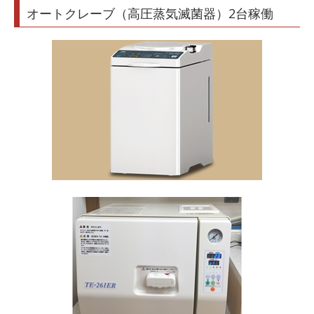
オートクレーブ（高圧蒸気滅菌器）2台稼働