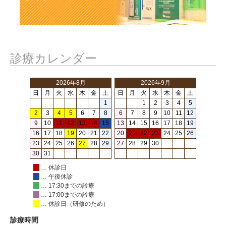
診療カレンダー
2026年8月
2026年9月
日
月
火
水
木
金
土
日
月
火
水
木
金
土
1
1
2
3
4
5
2
3
4
5
6
7
8
6
7
8
9
10
11
12
9
10
11
12
13
14
15
13
14
15
16
17
18
19
16
17
18
19
20
21
22
20
21
22
23
24
25
26
23
24
25
26
27
28
29
27
28
29
30
30
31
… 休診日
… 午後休診
… 17:30までの診療
… 17:00までの診療
… 休診日（研修のため）
診療時間